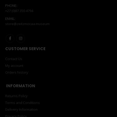
PHONE:
+27 (0)87 350 4794
EMAIL:
store@zeitzmocaa.museum
CUSTOMER SERVICE
Contact Us
My account
Orders history
INFORMATION
Returns Policy
Terms and Conditions
Delivery Information
Privacy Policy