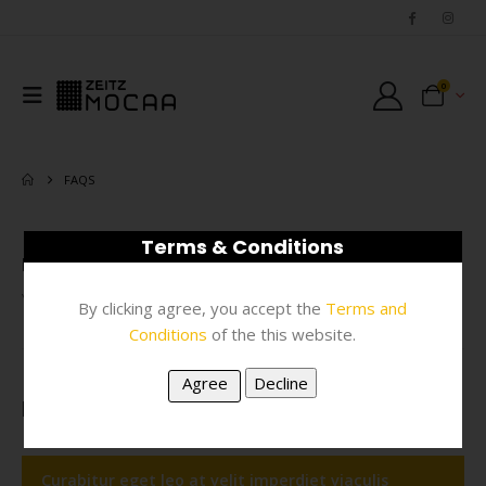
0
FAQS
Terms & Conditions
FAQs Shortcodes
You can show the faqs with
Porto FAQs
shortcodes.
By clicking agree, you accept the
Terms and
Conditions
of the this website.
Normal
Curabitur eget leo at velit imperdiet viaculis